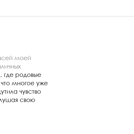
 всей моей
зличных
, где родовые
 что многое уже
утила чувство
слушая свою