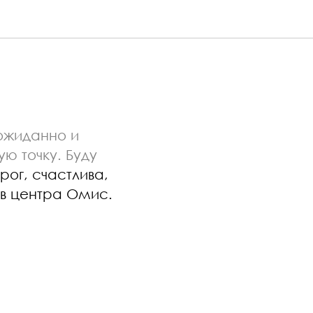
еожиданно и
ю точку. Буду
ог, счастлива,
ов центра Омис.