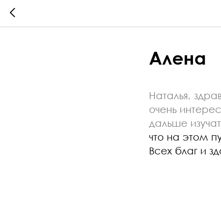
Алена
Наталья, здра
очень интерес
дальше
изучат
что на этом п
Всех благ и з