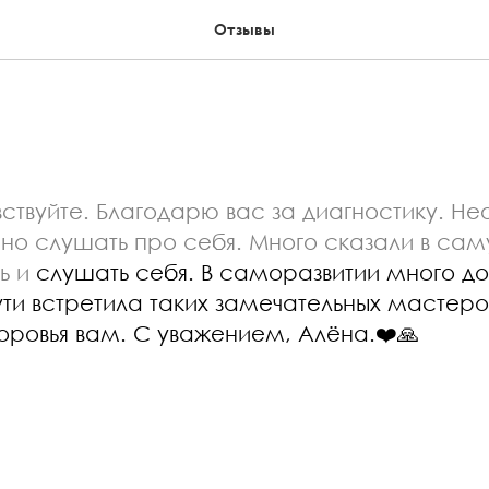
Отзывы
вствуйте. Благодарю вас за диагностику. Н
но слушать про себя. Много сказали в саму
ь
и
слушать себя. В саморазвитии много дор
ути встретила таких замечательных мастер
доровья вам. С уважением, Алёна.❤️🙏