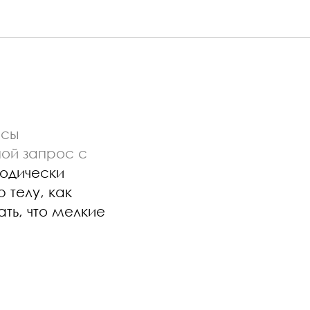
нсы
ной запрос с
иодически
 телу, как
ть, что мелкие