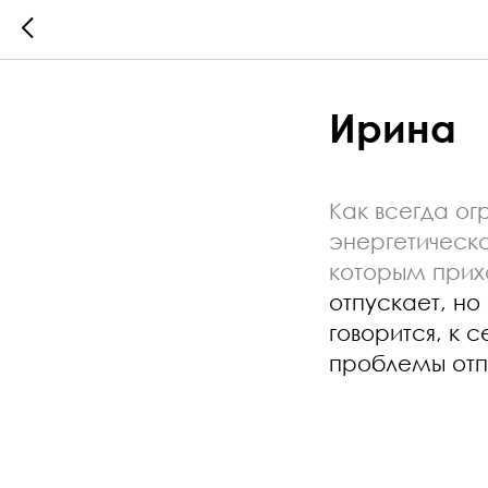
Ирина
Как всегда о
энергетическ
которым прих
отпускает, но
говорится, к 
проблемы отпу