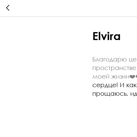
Elvira
Благодарю цен
пространстве 
моей жизни❤️
сердце! И как
прощаюсь, ид