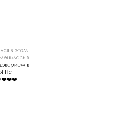
лся в этом
зменилось в
 доверием в
о! Не
❤️❤️❤️