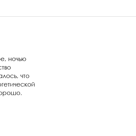
е, ночью
ство
лось, что
ргетической
хорошо.