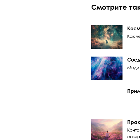
Смотрите та
Косм
Как ч
Соед
Медит
Прим
Прак
Конта
созда