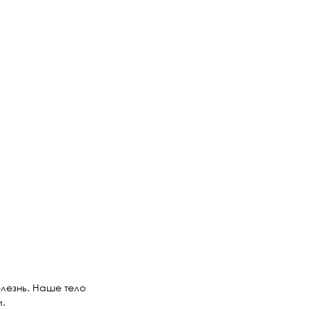
олезнь. Наше тело
и.