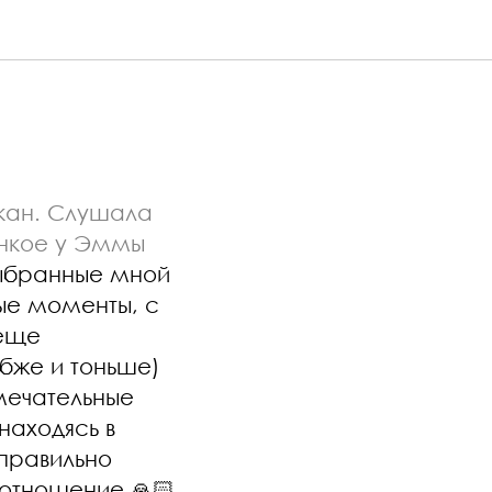
кан. Слушала
онкое у Эммы
выбранные мной
ые моменты, с
 еще
убже и тоньше)
амечательные
находясь в
 правильно
 отношение 🙏🏻