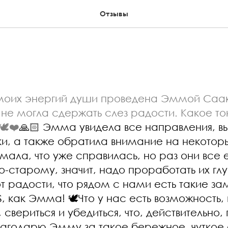
Отзывы
моих энергий души проведена Эммой Саа
 не могла сдержать слез радости. Какое т
️❤️
🙏🏻 Эмма увидела все направления, 
ки, а также обратила внимание на некотор
мала, что уже справилась, но раз они все
о-старому, значит, надо проработать их гл
т радости, что рядом с нами есть такие з
 как Эмма! 🕊️Что у нас есть возможность, 
 свериться и убедиться, что, действительно,
Благодарю Эмму за такое бережное, чуткое