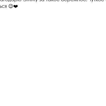
ься 😉❤️