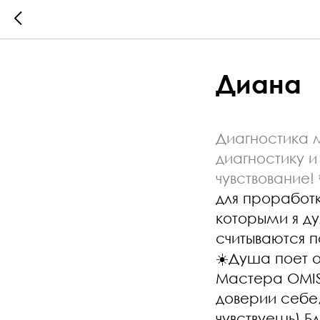
Диана
Диагностика 
диагностику и
чувствование! 
для проработ
которыми я ду
считываются п
☀️Душа поет о
Мастера OMIS,
доверии себе,
чувствуешь) 