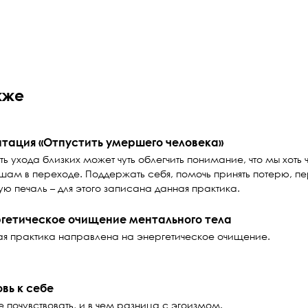
кже
тация «Отпустить умершего человека»
ть ухода близких может чуть облегчить понимание, что мы хот
шам в переходе. Поддержать себя, помочь принять потерю, пе
ую печаль – для этого записана данная практика.
гетическое очищение ментального тела
я практика направлена на энергетическое очищение.
вь к себе
е почувствовать, и в чем разница с эгоизмом.