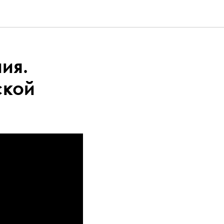
ия.
ской