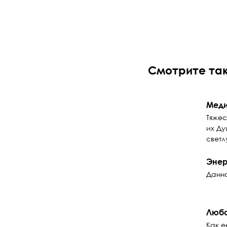
Смотрите та
Меди
Тяжес
их Ду
светл
Энер
Данна
Любо
Как е