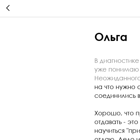
Ольга
В диагностике
уже понимаю о
Неожиданного
на что нужно 
соединились 
Хорошо, что п
отдавать - эт
научиться "пр
отдаю. Дело и