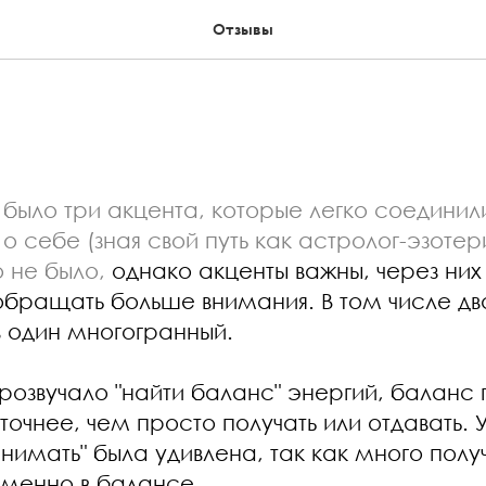
Отзывы
 было три акцента, которые легко соединили
 себе (зная свой путь как астролог-эзотери
 не было,
однако акценты важны, через них 
обращать больше внимания. В том числе дв
в один многогранный.
розвучало "найти баланс" энергий, баланс 
о точнее, чем просто получать или отдавать.
инимать" была удивлена, так как много пол
менно в балансе...