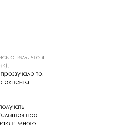
сь с тем, что я
к).
прозвучало то,
а акцента
получать-
 Услышав про
учаю и много