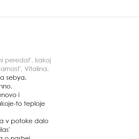
mi peredat', kakoj
arnast', Vitalina,
ja sebya,
hno.
novo i
koje-to teploje
ja v potoke dalo
las'
a o nashej