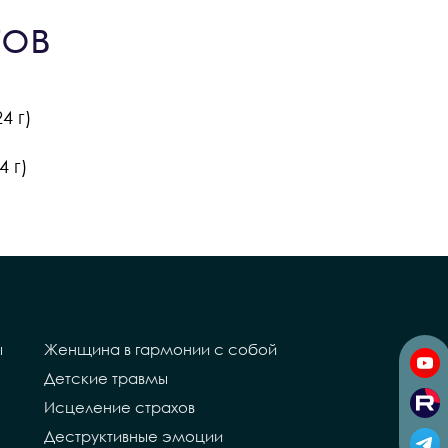
тов
4 г)
 г)
ы
Женщина в гармонии с собой
Детские травмы
Исцеление страхов
Деструктивные эмоции