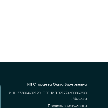
ИП Старцева Ольга Валерьевна
ИНН 773004609120, ОГРНИП 321774600806200
г. Москва
Правовые документы