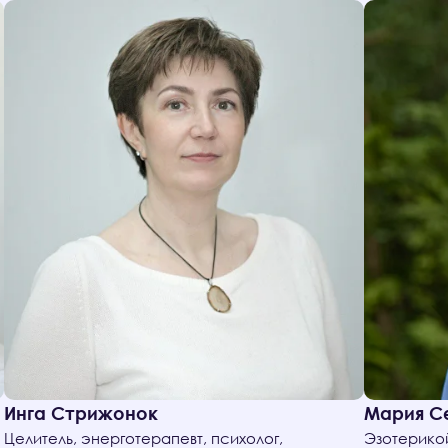
Инга Стрижонок
Мария С
Целитель, энерготерапевт, психолог,
Эзотерико