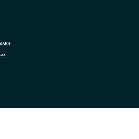
ылки
ых