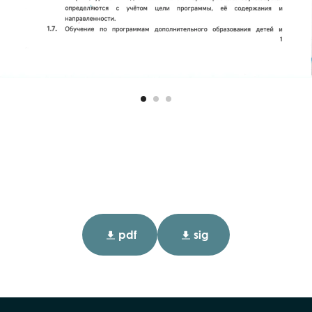
pdf
sig