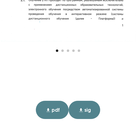
pdf
sig