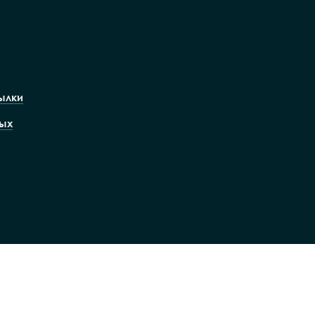
ылки
ых