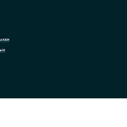
ылки
ых